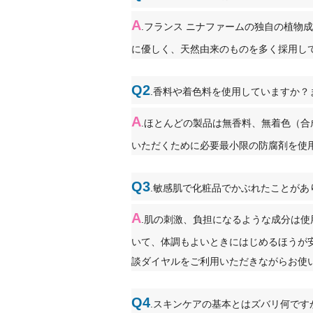
A
.フランス ニナファームの独自の植物
に優しく、天然由来のものを多く採用し
Q2
.香料や着色料を使用していますか？
A
.ほとんどの製品は無香料、無着色（
いただくために必要最小限の防腐剤を使
Q3
.敏感肌で化粧品でかぶれたことがあ
A
.肌の刺激、負担になるような成分は
いて、体調もよいときにはじめるほうが
談ダイヤルをご利用いただきながらお使
Q4
.スキンケアの基本とはズバリ何です